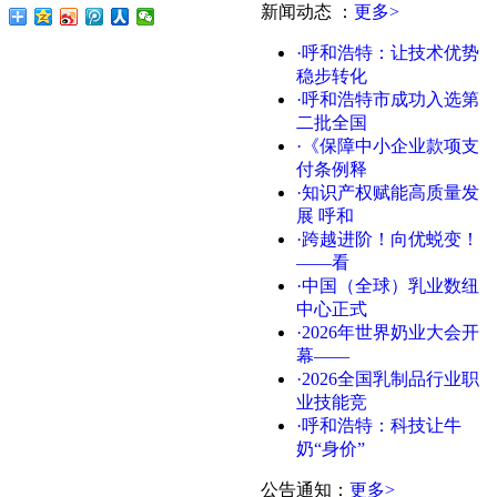
新闻动态
：
更多>
·呼和浩特：让技术优势
稳步转化
·呼和浩特市成功入选第
二批全国
·《保障中小企业款项支
付条例释
·知识产权赋能高质量发
展 呼和
·跨越进阶！向优蜕变！
——看
·中国（全球）乳业数纽
中心正式
·2026年世界奶业大会开
幕——
·2026全国乳制品行业职
业技能竞
·呼和浩特：科技让牛
奶“身价”
公告通知
：
更多>