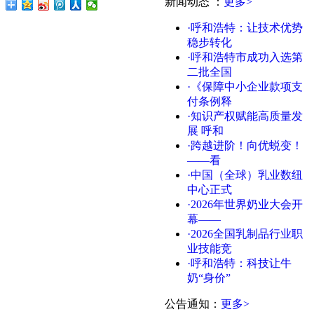
新闻动态
：
更多>
·呼和浩特：让技术优势
稳步转化
·呼和浩特市成功入选第
二批全国
·《保障中小企业款项支
付条例释
·知识产权赋能高质量发
展 呼和
·跨越进阶！向优蜕变！
——看
·中国（全球）乳业数纽
中心正式
·2026年世界奶业大会开
幕——
·2026全国乳制品行业职
业技能竞
·呼和浩特：科技让牛
奶“身价”
公告通知
：
更多>