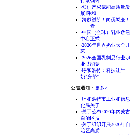
付条例释
·知识产权赋能高质量发
展 呼和
·跨越进阶！向优蜕变！
——看
·中国（全球）乳业数纽
中心正式
·2026年世界奶业大会开
幕——
·2026全国乳制品行业职
业技能竞
·呼和浩特：科技让牛
奶“身价”
公告通知
：
更多>
·呼和浩特市工业和信息
化局关于
·关于公布2026年内蒙古
自治区技
·关于组织开展2026年自
治区高质