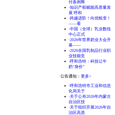
付条例释
·知识产权赋能高质量发
展 呼和
·跨越进阶！向优蜕变！
——看
·中国（全球）乳业数纽
中心正式
·2026年世界奶业大会开
幕——
·2026全国乳制品行业职
业技能竞
·呼和浩特：科技让牛
奶“身价”
公告通知
：
更多>
·呼和浩特市工业和信息
化局关于
·关于公布2026年内蒙古
自治区技
·关于组织开展2026年自
治区高质