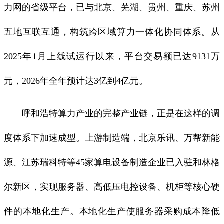
力网的省级平台，已与北京、芜湖、贵州、重庆、苏州
五地互联互通，构筑跨区域算力一体化协同体系。从
2025年1月上线试运行以来，平台交易额已达9131万
元，2026年全年预计达3亿到4亿元。
呼和浩特算力产业的完整产业链，正是在这样的调
度体系下加速成型。上游制造端，北京乐讯、万帮新能
源、江苏瑞科特等45家算电设备制造企业已入驻和林格
尔新区，实现服务器、高低压电控设备、机柜等核心硬
件的本地化生产。本地化生产使服务器采购成本降低