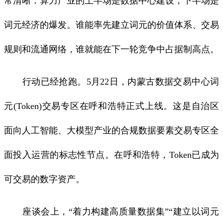
常清晰：算力产业的上半场是数据中心建设，下半场是
词元经济的爆发。谁能率先建立词元的价值体系、交易
规则和流通网络，谁就能在下一轮竞争中占据制高点。
行动已经抢跑。5月22日，内蒙古数据交易中心词
元(Token)交易专区在呼和浩特正式上线。这是自治区
面向人工智能、大模型产业的合规数据要素交易专区全
面投入运营的标志性节点。在呼和浩特，Token已成为
可交易的数字资产。
座谈会上，“着力构建高质量数据集”“建立以词元