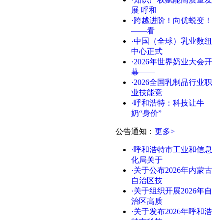
展 呼和
·跨越进阶！向优蜕变！
——看
·中国（全球）乳业数纽
中心正式
·2026年世界奶业大会开
幕——
·2026全国乳制品行业职
业技能竞
·呼和浩特：科技让牛
奶“身价”
公告通知
：
更多>
·呼和浩特市工业和信息
化局关于
·关于公布2026年内蒙古
自治区技
·关于组织开展2026年自
治区高质
·关于发布2026年呼和浩