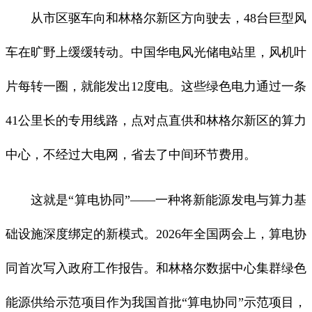
从市区驱车向和林格尔新区方向驶去，48台巨型风
车在旷野上缓缓转动。中国华电风光储电站里，风机叶
片每转一圈，就能发出12度电。这些绿色电力通过一条
41公里长的专用线路，点对点直供和林格尔新区的算力
中心，不经过大电网，省去了中间环节费用。
这就是“算电协同”——一种将新能源发电与算力基
础设施深度绑定的新模式。2026年全国两会上，算电协
同首次写入政府工作报告。和林格尔数据中心集群绿色
能源供给示范项目作为我国首批“算电协同”示范项目，