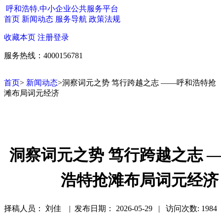
呼和浩特.中小企业公共服务平台
首页
新闻动态
服务导航
政策法规
收藏本页
注册
登录
服务热线：4000156781
首页
>
新闻动态
>洞察词元之势 笃行跨越之志 ——呼和浩特抢
滩布局词元经济
洞察词元之势 笃行跨越之志 
浩特抢滩布局词元经济
择稿人员： 刘佳 | 发布日期：
2026-05-29 | 访问次数: 1984