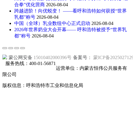
合拳”优化营商
2026-08-04
跨越进阶！向优蜕变！ ——看呼和浩特如何获授“世界
乳都”称号
2026-08-04
中国（全球）乳业数纽中心正式启动
2026-08-04
2026年世界奶业大会开幕—— 呼和浩特被授予“世界乳
都”称号
2026-08-04
蒙公网安备
15010402000396号
备案号：
蒙ICP备202502712
服务热线：400-01-56871
运营单位：内蒙古恒伟公共服务有
限公司
版权信息：呼和浩特市工业和信息化局